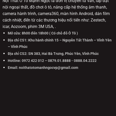
Nội Thất Ô Tô Mạnh Ngọc là đơn vị chuyên tư vấn, lắp đặt
nội ngoại thất, đồ chơi ô tô, nâng cấp hệ thống âm thanh,
camera hành trình, camera360, màn hình Android, dán film
cách nhiệt, đến từ các thương hiệu nổi tiến như: Zestech,
icar, Aozoom, phim 3M USA, .
Mở cửa: 8h00 đến 18h00 ( Có chỗ đỗ Ô Tô )
Địa chỉ CS1: Khu hành chính 15 – Nguyễn Tất Thành – Vĩnh Yên
– Vĩnh Phúc
Địa chỉ CS2: SN 383, Hai Bà Trưng, Phúc Yên, Vĩnh Phúc
Hotline: 0972 422 012 – 0879.01.8888 - 0888.04.2222
Email: noithatotomanhngocvp@gmail.com