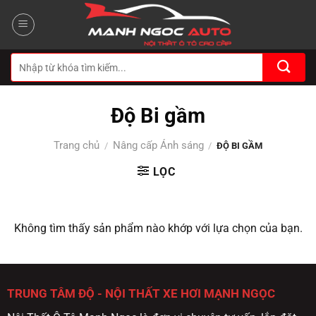
Bỏ
qua
nội
dung
Tìm
kiếm:
Độ Bi gầm
Trang chủ
Nâng cấp Ánh sáng
/
/
ĐỘ BI GẦM
LỌC
Không tìm thấy sản phẩm nào khớp với lựa chọn của bạn.
TRUNG TÂM ĐỘ - NỘI THẤT XE HƠI MẠNH NGỌC