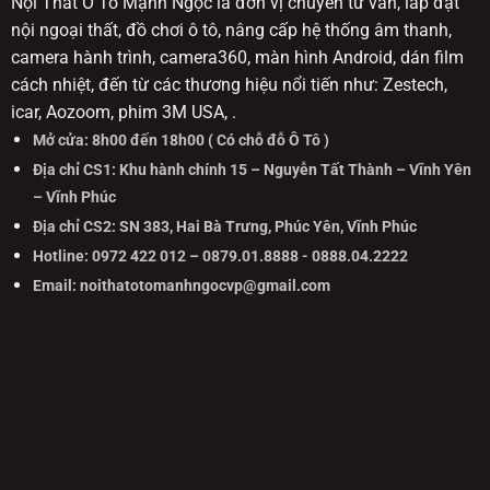
Nội Thất Ô Tô Mạnh Ngọc là đơn vị chuyên tư vấn, lắp đặt
nội ngoại thất, đồ chơi ô tô, nâng cấp hệ thống âm thanh,
camera hành trình, camera360, màn hình Android, dán film
cách nhiệt, đến từ các thương hiệu nổi tiến như: Zestech,
icar, Aozoom, phim 3M USA, .
Mở cửa: 8h00 đến 18h00 ( Có chỗ đỗ Ô Tô )
Địa chỉ CS1: Khu hành chính 15 – Nguyễn Tất Thành – Vĩnh Yên
– Vĩnh Phúc
Địa chỉ CS2: SN 383, Hai Bà Trưng, Phúc Yên, Vĩnh Phúc
Hotline: 0972 422 012 – 0879.01.8888 - 0888.04.2222
Email: noithatotomanhngocvp@gmail.com