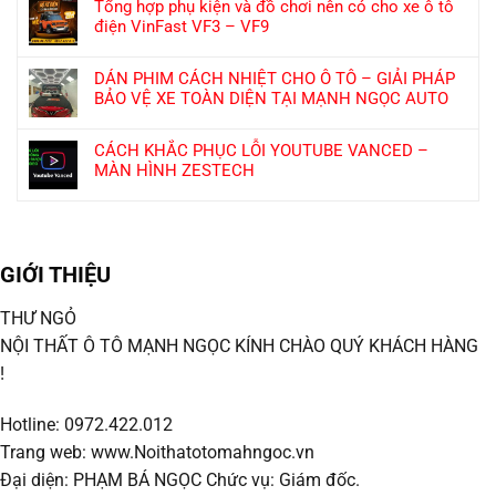
có
HÀNH
Tổng hợp phụ kiện và đồ chơi nên có cho xe ô tô
bình
TRÌNH
điện VinFast VF3 – VF9
luận
70MAI
Không
ở
T400
có
Kinh
DÁN PHIM CÁCH NHIỆT CHO Ô TÔ – GIẢI PHÁP
bình
Nghiệm
BẢO VỆ XE TOÀN DIỆN TẠI MẠNH NGỌC AUTO
luận
Lựa
Không
ở
Chọn
có
Tổng
CÁCH KHẮC PHỤC LỖI YOUTUBE VANCED –
Phim
bình
hợp
MÀN HÌNH ZESTECH
Cách
luận
phụ
Không
Nhiệt
ở
kiện
có
Ô
DÁN
và
bình
Tô
PHIM
đồ
luận
Phù
CÁCH
chơi
GIỚI THIỆU
ở
Hợp
NHIỆT
nên
CÁCH
Từng
CHO
có
KHẮC
THƯ NGỎ
Nhu
Ô
cho
PHỤC
Cầu
TÔ
NỘI THẤT Ô TÔ MẠNH NGỌC KÍNH CHÀO QUÝ KHÁCH HÀNG
xe
LỖI
Tại
–
ô
!
YOUTUBE
Phú
GIẢI
tô
VANCED
Thọ
PHÁP
điện
–
BẢO
Hotline: 0972.422.012
VinFast
MÀN
VỆ
VF3
Trang web: www.Noithatotomahngoc.vn
HÌNH
XE
–
ZESTECH
Đại diện: PHẠM BÁ NGỌC Chức vụ: Giám đốc.
TOÀN
VF9