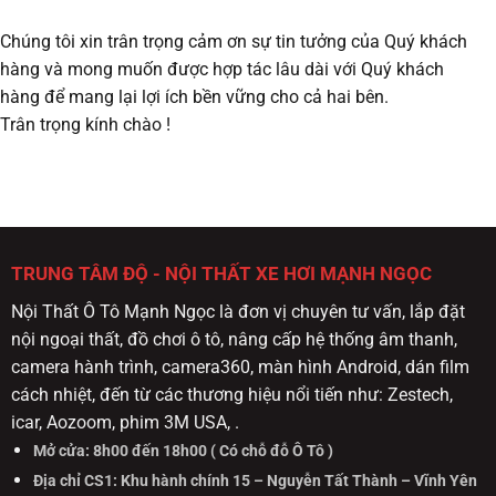
Chúng tôi xin trân trọng cảm ơn sự tin tưởng của Quý khách
hàng và mong muốn được hợp tác lâu dài với Quý khách
hàng để mang lại lợi ích bền vững cho cả hai bên.
Trân trọng kính chào !
TRUNG TÂM ĐỘ - NỘI THẤT XE HƠI MẠNH NGỌC
Nội Thất Ô Tô Mạnh Ngọc là đơn vị chuyên tư vấn, lắp đặt
nội ngoại thất, đồ chơi ô tô, nâng cấp hệ thống âm thanh,
camera hành trình, camera360, màn hình Android, dán film
cách nhiệt, đến từ các thương hiệu nổi tiến như: Zestech,
icar, Aozoom, phim 3M USA, .
Mở cửa: 8h00 đến 18h00 ( Có chỗ đỗ Ô Tô )
Địa chỉ CS1: Khu hành chính 15 – Nguyễn Tất Thành – Vĩnh Yên