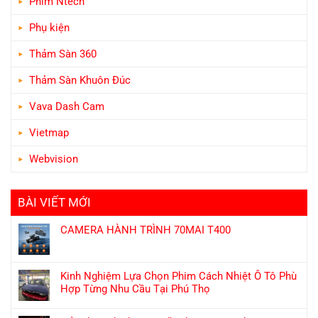
Phim Ntech
Phụ kiện
Thảm Sàn 360
Thảm Sàn Khuôn Đúc
Vava Dash Cam
Vietmap
Webvision
BÀI VIẾT MỚI
CAMERA HÀNH TRÌNH 70MAI T400
Không
có
bình
Kinh Nghiệm Lựa Chọn Phim Cách Nhiệt Ô Tô Phù
luận
Hợp Từng Nhu Cầu Tại Phú Thọ
ở
Không
CAMERA